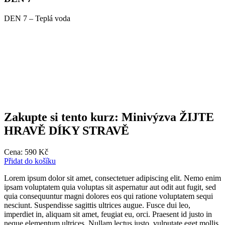
DEN 7 – Teplá voda
Zakupte si tento kurz: Minivýzva ŽIJTE
HRAVĚ DÍKY STRAVĚ
Cena:
590
Kč
Přidat do košíku
Lorem ipsum dolor sit amet, consectetuer adipiscing elit. Nemo enim
ipsam voluptatem quia voluptas sit aspernatur aut odit aut fugit, sed
quia consequuntur magni dolores eos qui ratione voluptatem sequi
nesciunt. Suspendisse sagittis ultrices augue. Fusce dui leo,
imperdiet in, aliquam sit amet, feugiat eu, orci. Praesent id justo in
neque elementum ultrices. Nullam lectus justo, vulputate eget mollis