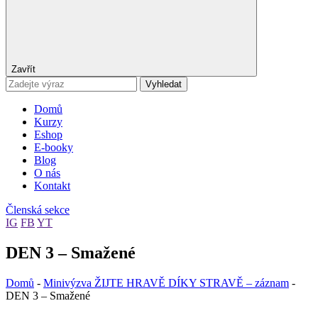
Zavřít
Vyhledat
Domů
Kurzy
Eshop
E-booky
Blog
O nás
Kontakt
Členská sekce
IG
FB
YT
DEN 3 – Smažené
Domů
-
Minivýzva ŽIJTE HRAVĚ DÍKY STRAVĚ – záznam
-
DEN 3 – Smažené