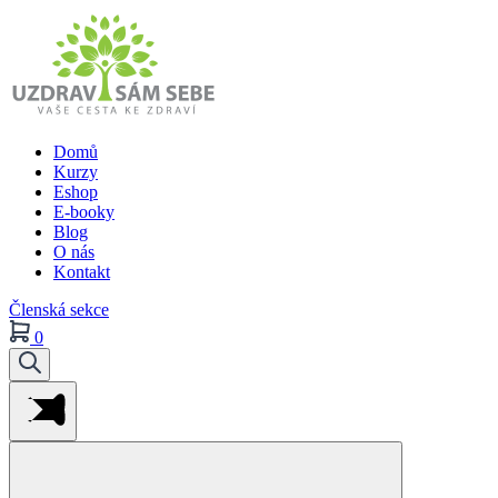
Domů
Kurzy
Eshop
E-booky
Blog
O nás
Kontakt
Členská sekce
0