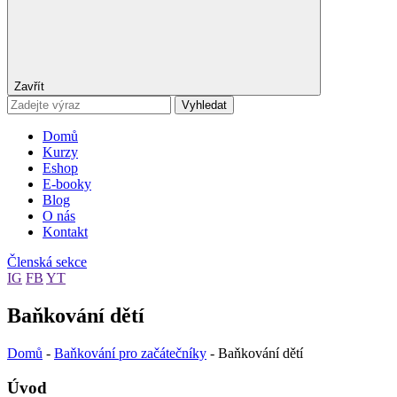
Zavřít
Vyhledat
Domů
Kurzy
Eshop
E-booky
Blog
O nás
Kontakt
Členská sekce
IG
FB
YT
Baňkování dětí
Domů
-
Baňkování pro začátečníky
-
Baňkování dětí
Úvod