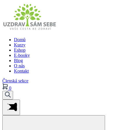
Domů
Kurzy
Eshop
E-booky
Blog
O nás
Kontakt
Členská sekce
0