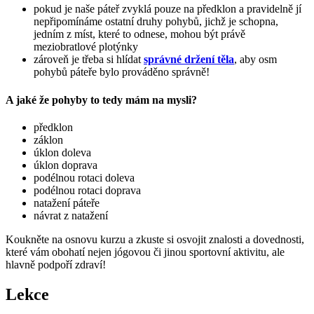
pokud je naše páteř zvyklá pouze na předklon a pravidelně jí
nepřipomínáme ostatní druhy pohybů, jichž je schopna,
jedním z míst, které to odnese, mohou být právě
meziobratlové plotýnky
zároveň je třeba si hlídat
správné držení těla
, aby osm
pohybů páteře bylo prováděno správně!
A jaké že pohyby to tedy mám na mysli?
předklon
záklon
úklon doleva
úklon doprava
podélnou rotaci doleva
podélnou rotaci doprava
natažení páteře
návrat z natažení
Koukněte na osnovu kurzu a zkuste si osvojit znalosti a dovednosti,
které vám obohatí nejen jógovou či jinou sportovní aktivitu, ale
hlavně podpoří zdraví!
Lekce