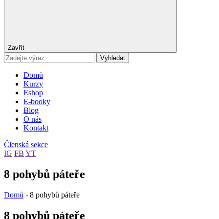
Zavřít
Vyhledat
Domů
Kurzy
Eshop
E-booky
Blog
O nás
Kontakt
Členská sekce
IG
FB
YT
8 pohybů páteře
Domů
-
8 pohybů páteře
8 pohybů páteře