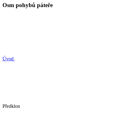
Osm pohybů páteře
Úvod
Předklon