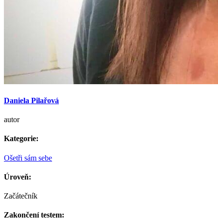
Daniela Pilařová
autor
Kategorie:
Ošetři sám sebe
Úroveň:
Začátečník
Zakončení testem: