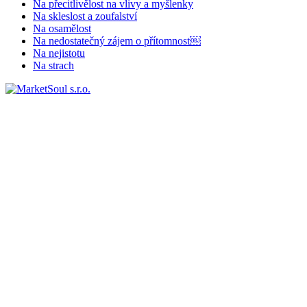
Na přecitlivělost na vlivy a myšlenky
Na skleslost a zoufalství
Na osamělost
Na nedostatečný zájem o přítomnost￼
Na nejistotu
Na strach