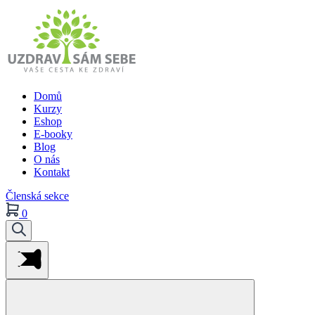
Domů
Kurzy
Eshop
E-booky
Blog
O nás
Kontakt
Členská sekce
0