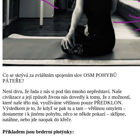
Co se skrývá za zvláštním spojením slov OSM POHYBŮ
PÁTEŘE?
Není divu, že řada z nás si pod tím mnoho nepředstaví. Naše
civilizace a její způsob života nás dovedly k tomu, že z možností,
které naše tělo má, využíváme většinou pouze PŘEDKLON.
Výsledkem je to, že když se pak tu a tam – většinou omylem –
dostaneme i k jinému pohybu, něco se někde pokazí – skřípne,
natáhne, nebo jde naopak do křeče.
Příkladem jsou bederní plotýnky: